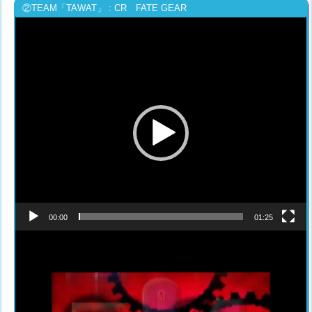
②TEAM「TAWAT」 : CR FATE GEAR
■PV
動
画
プ
レ
ー
ヤ
ー
00:00
01:25
■変動動画
動
画
プ
レ
ー