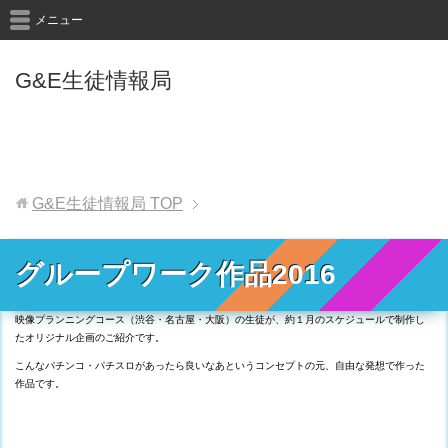
メニュー
G&E生徒情報局
G&E生徒情報局
TOP
グループワーク作品2016
映像プランニングコース（渋谷・名古屋・大阪）の生徒が、約１月のスケジュールで制作し
たオリジナル企画のご紹介です。
こんなパチンコ・パチスロがあったら良いなあというコンセプトの元、自由な発想で作った
作品です。