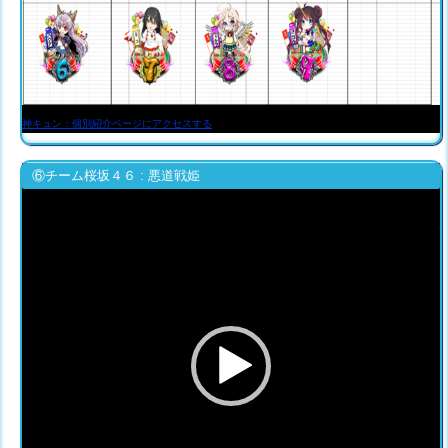
神キュン：個別紹介ページにアクセスする
⑥チーム桜坂４６ : 悪道戦姫
■PV
動
画
プ
レ
ー
ヤ
ー