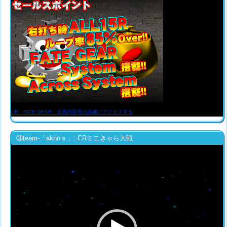
CR FATE GEAR：企画内容等の詳細にアクセスする
③team-「aknnｓ」: CRミニきゃら大戦
■PV
動
画
プ
レ
ー
ヤ
ー