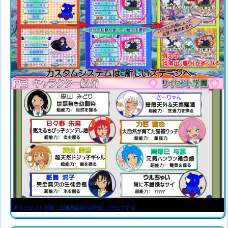
CRサイセント学園：企画内容等の詳細にアクセスする