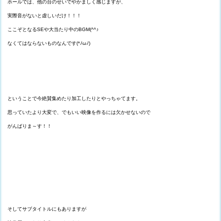
ホールでは、他の台のせいでやかましく感じますが、
実際音がないと虚しいだけ！！！
ここぞとなるSEや大当たり中のBGM(^^♪
なくてはならないものなんです(*ﾉωﾉ)
ということで今絶賛集めたり加工したりとやっちゃてます。
思っていたより大変で、でもいい映像を作るには欠かせないので
がんばりま～す！！
そしてサブタイトルにもありますが