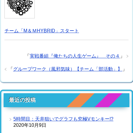
チーム「M＆ＭHYBRID」スタート
「
実戦番組『俺たちの人生ゲーム』 その４
」
「
グループワーク（風邪気味）【チーム「部活動」】
」
最近の投稿
5時間目：天井狙いでグラフも究極Vモンキー!?
2020年10月9日