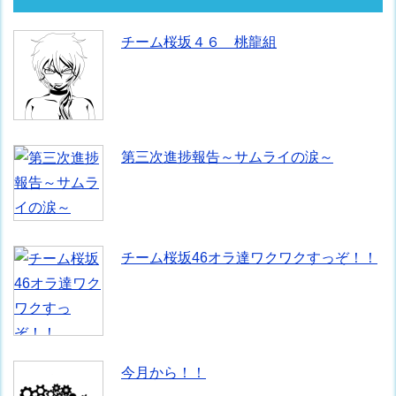
チーム桜坂４６ 桃龍組
第三次進捗報告～サムライの涙～
チーム桜坂46オラ達ワクワクすっぞ！！
今月から！！