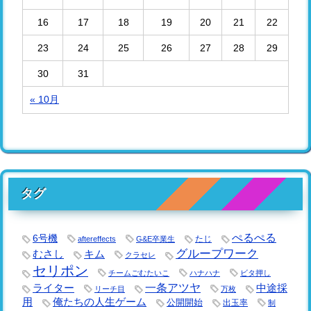
16
17
18
19
20
21
22
23
24
25
26
27
28
29
30
31
« 10月
タグ
ぺるぺる
6号機
たじ
aftereffects
G&E卒業生
グループワーク
キム
むさし
クラセレ
セリポン
チームごむたいこ
ハナハナ
ビタ押し
一条アツヤ
ライター
中途採
リーチ目
万枚
用
俺たちの人生ゲーム
公開開始
出玉率
制