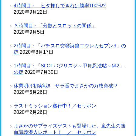
4時間目： ビタ押しできれば勝率100%!?
2020年9月22日
３時間目：「分散とスロットの関係」
2020年9月5日
2時間目：「パチスロ交響詩篇エウレカセブン3」の
掟
2020年8月17日
1時間目：「SLOTバジリスク～甲賀忍法帖～絆2」
の掟
2020年7月30日
休業明け初実戦!! サラ番でまさかの万枚突破!?
2020年6月26日
ラストミッション遂行中！／セリポン
2020年2月26日
まさかのサプライズゲストも登場した、嵐先生の熱
血講義潜入レポート！ ／ セリポン