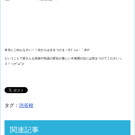
本当にごめんなさい！！次からはきをつけま～す(´ぅω・｀)ﾈﾑｲ
ということで皆さんも気候や気温の変化が激しい今体調のほには気をつけてくださいっ
ス！！(=ﾟωﾟ)ﾉ
タグ：
渋谷校
関連記事