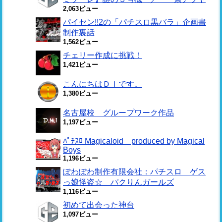
2,063ビュー
パイセン!!2の「パチスロ黒バラ」企画書
制作裏話
1,562ビュー
チェリー作成に挑戦！
1,421ビュー
こんにちはＤＩです。
1,380ビュー
名古屋校 グループワーク作品
1,197ビュー
ﾊﾟﾁｽﾛ Magicaloid produced by Magical
Boys
1,196ビュー
ぽわぽわ制作有限会社：パチスロ ゲス
っ娘怪盗☆ パクりんガールズ
1,116ビュー
初めて出会った神台
1,097ビュー