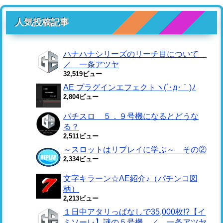
人気投稿記事
ハナハナシリーズのリーチ目について
／ 一条アツヤ
32,519ビュー
AE プラグインエフェクトヽ(´･д･｀)ﾉ
2,804ビュー
パチスロ ５．９号機になるとどうな
る？
2,511ビュー
～スロットはリプレイに学ぶ～ その②
2,334ビュー
文字キラーン☆AE紹介♪（パチンコ図
柄）
2,213ビュー
１日中アタリっぱなしで35,000枚!?【イ
ミソーレ】謎の５号機 ／ 一条アツヤ