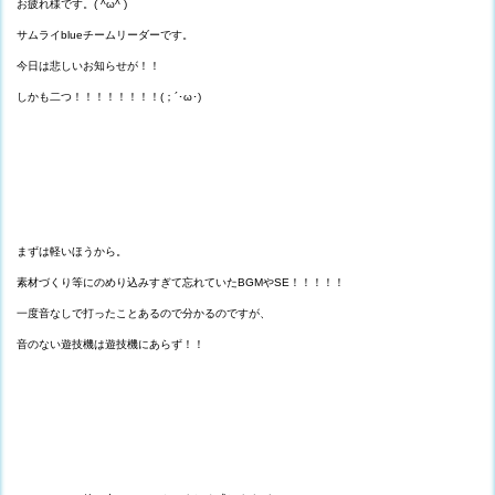
お疲れ様です。( ^ω^ )
サムライblueチームリーダーです。
今日は悲しいお知らせが！！
しかも二つ！！！！！！！！(；´･ω･)
まずは軽いほうから。
素材づくり等にのめり込みすぎて忘れていたBGMやSE！！！！！
一度音なしで打ったことあるので分かるのですが、
音のない遊技機は遊技機にあらず！！