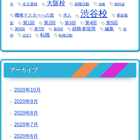
大阪校
名古屋校
就職活動
作
攻略
期待値
渋谷校
機種マスターへの道
求人
番組撮
第1回
第2回
第3回
第4回
第5回
影
経験者採用
編集
第6回
第7回
第8回
規
転職
則
設定1
転職活動
アーカイブ
2020年10月
2020年9月
2020年8月
2020年7月
2020年6月