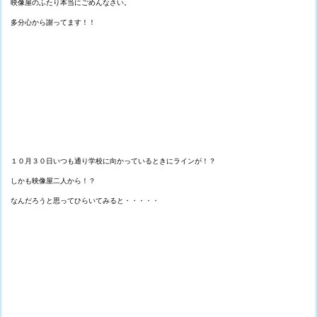
映像屋のふたり本当にごめんなさい。
多分心から謝ってます！！
１０月３０日いつも通り学校に向かっているときにラインが！？
しかも映像屋二人から！？
なんだろうと思ってひらいてみると・・・・・