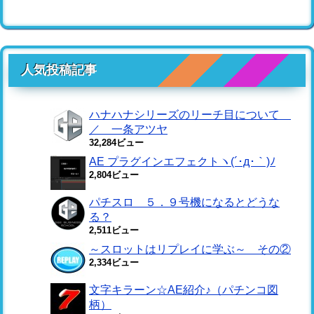
人気投稿記事
ハナハナシリーズのリーチ目について
／ 一条アツヤ
32,284ビュー
AE プラグインエフェクトヽ(´･д･｀)ﾉ
2,804ビュー
パチスロ ５．９号機になるとどうな
る？
2,511ビュー
～スロットはリプレイに学ぶ～ その②
2,334ビュー
文字キラーン☆AE紹介♪（パチンコ図
柄）