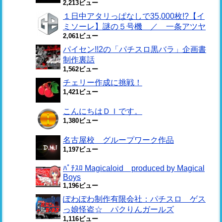
2,213ビュー
１日中アタリっぱなしで35,000枚!?【イ
ミソーレ】謎の５号機 ／ 一条アツヤ
2,061ビュー
パイセン!!2の「パチスロ黒バラ」企画書
制作裏話
1,562ビュー
チェリー作成に挑戦！
1,421ビュー
こんにちはＤＩです。
1,380ビュー
名古屋校 グループワーク作品
1,197ビュー
ﾊﾟﾁｽﾛ Magicaloid produced by Magical
Boys
1,196ビュー
ぽわぽわ制作有限会社：パチスロ ゲス
っ娘怪盗☆ パクりんガールズ
1,116ビュー