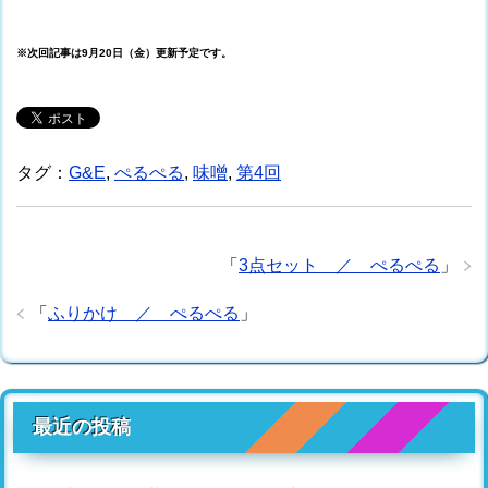
※次回記事は9月20日（金）更新予定です。
タグ：
G&E
,
ぺるぺる
,
味噌
,
第4回
「
3点セット ／ ぺるぺる
」
「
ふりかけ ／ ぺるぺる
」
最近の投稿