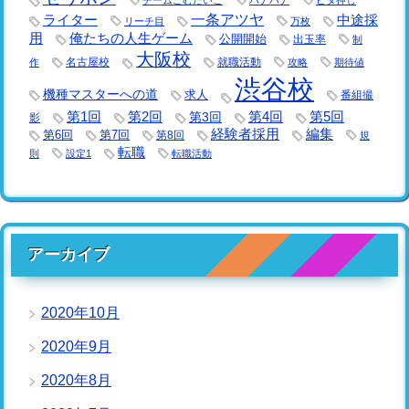
一条アツヤ
ライター
中途採
リーチ目
万枚
用
俺たちの人生ゲーム
公開開始
出玉率
制
大阪校
名古屋校
就職活動
作
攻略
期待値
渋谷校
機種マスターへの道
求人
番組撮
第1回
第2回
第3回
第4回
第5回
影
経験者採用
編集
第6回
第7回
第8回
規
転職
則
設定1
転職活動
アーカイブ
2020年10月
2020年9月
2020年8月