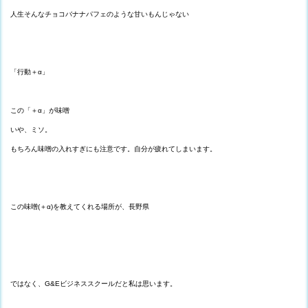
人生そんなチョコバナナパフェのような甘いもんじゃない
「行動＋α」
この「＋α」が味噌
いや、ミソ。
もちろん味噌の入れすぎにも注意です。自分が疲れてしまいます。
この味噌(＋α)を教えてくれる場所が、長野県
ではなく、G&Eビジネススクールだと私は思います。