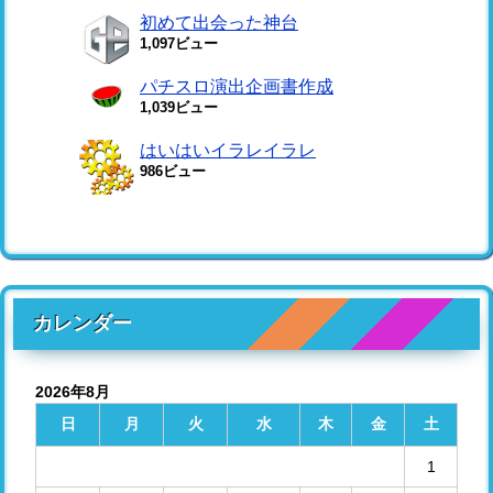
初めて出会った神台
1,097ビュー
パチスロ演出企画書作成
1,039ビュー
はいはいイラレイラレ
986ビュー
カレンダー
2026年8月
日
月
火
水
木
金
土
1