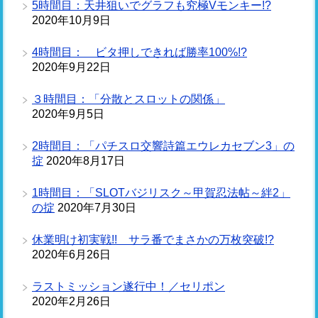
5時間目：天井狙いでグラフも究極Vモンキー!?
2020年10月9日
4時間目： ビタ押しできれば勝率100%!?
2020年9月22日
３時間目：「分散とスロットの関係」
2020年9月5日
2時間目：「パチスロ交響詩篇エウレカセブン3」の
掟
2020年8月17日
1時間目：「SLOTバジリスク～甲賀忍法帖～絆2」
の掟
2020年7月30日
休業明け初実戦!! サラ番でまさかの万枚突破!?
2020年6月26日
ラストミッション遂行中！／セリポン
2020年2月26日