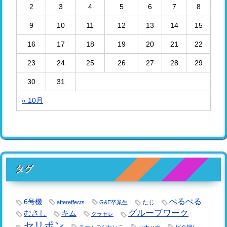
2
3
4
5
6
7
8
9
10
11
12
13
14
15
16
17
18
19
20
21
22
23
24
25
26
27
28
29
30
31
« 10月
タグ
ぺるぺる
6号機
たじ
aftereffects
G&E卒業生
グループワーク
キム
むさし
クラセレ
セリポン
チームごむたいこ
ハナハナ
ビタ押し