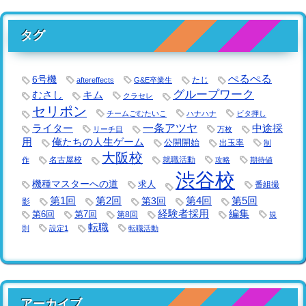
タグ
ぺるぺる
6号機
たじ
aftereffects
G&E卒業生
グループワーク
キム
むさし
クラセレ
セリポン
チームごむたいこ
ハナハナ
ビタ押し
一条アツヤ
ライター
中途採
リーチ目
万枚
用
俺たちの人生ゲーム
公開開始
出玉率
制
大阪校
名古屋校
就職活動
作
攻略
期待値
渋谷校
機種マスターへの道
求人
番組撮
第1回
第2回
第3回
第4回
第5回
影
経験者採用
編集
第6回
第7回
第8回
規
転職
則
設定1
転職活動
アーカイブ