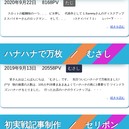
2020年9月22日
8168PV
たじ
スロットの醍醐味の一つ、、、 ビタ押し 代表作として 1.Sammyさんのディスクアップ
2.スパイキーさんのロックマン… そして、、、 ♪スナイパイ７１♪ レバー下・・・
続きを読む
ハナハナで万枚 ／ むさし
2019年9月13日
20558PV
むさし
皆さんおはこんばんにちは、「むさし」です。 先日ついにハナハナで万枚出ました!
(^^)! 朝の抽選の人数は、100人中28番まあまあよくてハナハナの島に1番乗りで ツインドラ
ゴンハナハナをとりました。 行ったお店のハナのラインナップは、・・・
続きを読む
初実戦記事制作 ／ セリポン