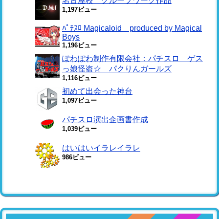
名古屋校 グループワーク作品
1,197ビュー
ﾊﾟﾁｽﾛ Magicaloid produced by Magical
Boys
1,196ビュー
ぽわぽわ制作有限会社：パチスロ ゲス
っ娘怪盗☆ パクりんガールズ
1,116ビュー
初めて出会った神台
1,097ビュー
パチスロ演出企画書作成
1,039ビュー
はいはいイラレイラレ
986ビュー