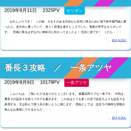
2019年9月11日
2325PV
セリポン
お久しぶりです！ この前、Ｇ＆Ｅのある渋谷から自宅に帰るために地下鉄半蔵門線に乗
ったら、逆方向に乗っていて、危うく終電を逃すところでした。電車が苦手なセリポンで
す。 茨城に帰るはずなのに神奈川に向かってましたよ！ 完全に逆です！ くだら・・・
続きを読む
番長３攻略 ／ 一条アツヤ
2019年9月9日
10179PV
一条アツヤ
こんにちは。 ご覧いただきありがとうございます。 鏡慶志郎ラブな一条です。 今回は、
番長３の設定５を狙うブログを書きます。 この台はとても多くの店で設定６よりも設定５を
多用する、又は好んで使う店が多いように感じます。 理由としては、設定５の独特な挙動が
色んなお客様にウケるからだ・・・
続きを読む