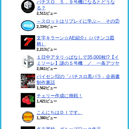
パチスロ ５．９号機になるとどうな
る？
2,511ビュー
～スロットはリプレイに学ぶ～ その②
2,334ビュー
文字キラーン☆AE紹介♪（パチンコ図
柄）
2,213ビュー
１日中アタリっぱなしで35,000枚!?【イ
ミソーレ】謎の５号機 ／ 一条アツヤ
2,061ビュー
パイセン!!2の「パチスロ黒バラ」企画書
制作裏話
1,562ビュー
チェリー作成に挑戦！
1,421ビュー
こんにちはＤＩです。
1,380ビュー