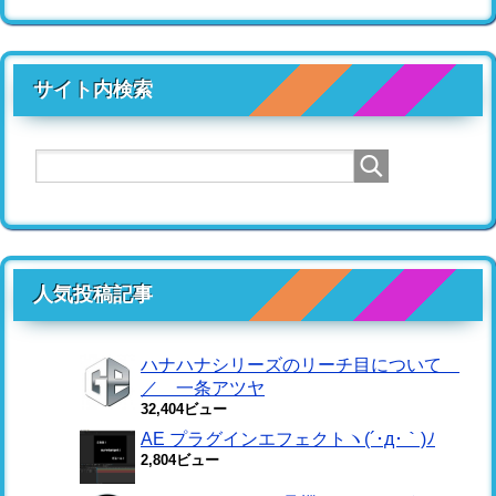
サイト内検索
人気投稿記事
ハナハナシリーズのリーチ目について
／ 一条アツヤ
32,404ビュー
AE プラグインエフェクトヽ(´･д･｀)ﾉ
2,804ビュー