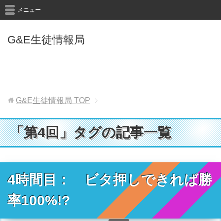
メニュー
G&E生徒情報局
G&E生徒情報局
TOP
「第4回」タグの記事一覧
4時間目： ビタ押しできれば勝
率100%!?