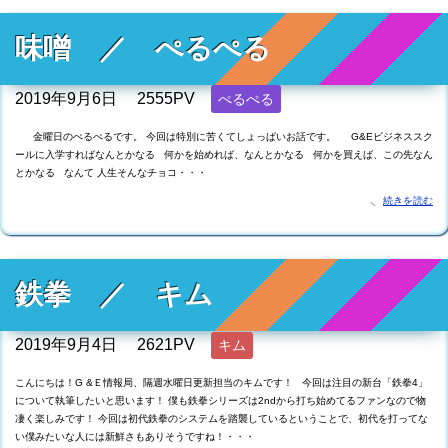
味噌 ／ ぺるぺる
2019年9月6日
2555PV
ぺるぺる
金曜日のぺるぺるです。 今回は特別に苦くてしょっぱいお話です。 G&Eビジネススク
ールに入学すればなんとかなる 何かを始めれば、なんとかなる 何かを買えば、この先なん
とかなる なんて 人生そんなチョコ・・・
続きを読む
鉄拳 ／ キム
2019年9月4日
2621PV
キム
こんにちは！G &Ｅ情報局、隔週水曜日更新担当のキムです！ 今回は注目の新台「鉄拳4」
について執筆したいと思います！ 僕も鉄拳シリーズは2ndから打ち始めてるファンなので物
凄く楽しみです！ 今回は初代鉄拳のシステムを踏襲しているということで、初代を打ってな
い僕みたいな人には新鮮さもありそうですね！・・・