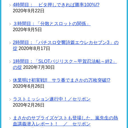
4時間目： ビタ押しできれば勝率100%!?
2020年9月22日
３時間目：「分散とスロットの関係」
2020年9月5日
2時間目：「パチスロ交響詩篇エウレカセブン3」の
掟
2020年8月17日
1時間目：「SLOTバジリスク～甲賀忍法帖～絆2」
の掟
2020年7月30日
休業明け初実戦!! サラ番でまさかの万枚突破!?
2020年6月26日
ラストミッション遂行中！／セリポン
2020年2月26日
まさかのサプライズゲストも登場した、嵐先生の熱
血講義潜入レポート！ ／ セリポン