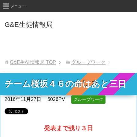
メニュー
G&E生徒情報局
G&E生徒情報局
TOP
グループワーク
チーム桜坂４６の命はあと三日
2016年11月27日
5026PV
グループワーク
発表まで残り３日