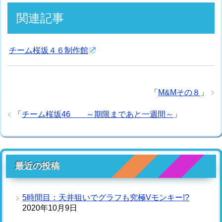
関連記事
チーム桜坂４６制作館
「
M&Mその８
」
「
チーム桜坂46 ～期限まであと一週間～
」
最近の投稿
5時間目：天井狙いでグラフも究極Vモンキー!?
2020年10月9日