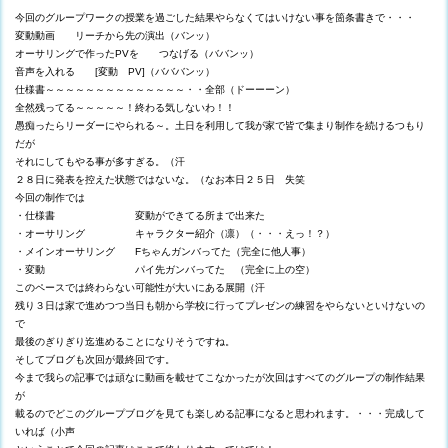
今回のグループワークの授業を過ごした結果やらなくてはいけない事を箇条書きで・・・
変動動画 リーチから先の演出（バンッ）
オーサリングで作ったPVを つなげる（ババンッ）
音声を入れる [変動 PV]（バババンッ）
仕様書～～～～～～～～～～～～～～・・全部（ドーーーン）
全然残ってる～～～～～！終わる気しないわ！！
愚痴ったらリーダーにやられる～。土日を利用して我が家で皆で集まり制作を続けるつもり
だが
それにしてもやる事が多すぎる。（汗
２８日に発表を控えた状態ではないな。（なお本日２５日 失笑
今回の制作では
・仕様書 変動ができてる所まで出来た
・オーサリング キャラクター紹介（凛）（・・・えっ！？）
・メインオーサリング Fちゃんガンバってた（完全に他人事）
・変動 パイ先ガンバってた （完全に上の空）
このペースでは終わらない可能性が大いにある展開（汗
残り３日は家で進めつつ当日も朝から学校に行ってプレゼンの練習をやらないといけないの
で
最後のぎりぎり迄進めることになりそうですね。
そしてブログも次回が最終回です。
今まで我らの記事では頑なに動画を載せてこなかったが次回はすべてのグループの制作結果
が
載るのでどこのグループブログを見ても楽しめる記事になると思われます。・・・完成して
いれば（小声