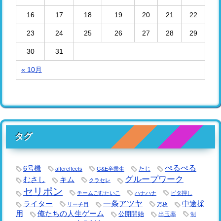
16
17
18
19
20
21
22
23
24
25
26
27
28
29
30
31
« 10月
タグ
ぺるぺる
6号機
たじ
aftereffects
G&E卒業生
グループワーク
キム
むさし
クラセレ
セリポン
チームごむたいこ
ハナハナ
ビタ押し
一条アツヤ
ライター
中途採
リーチ目
万枚
用
俺たちの人生ゲーム
公開開始
出玉率
制