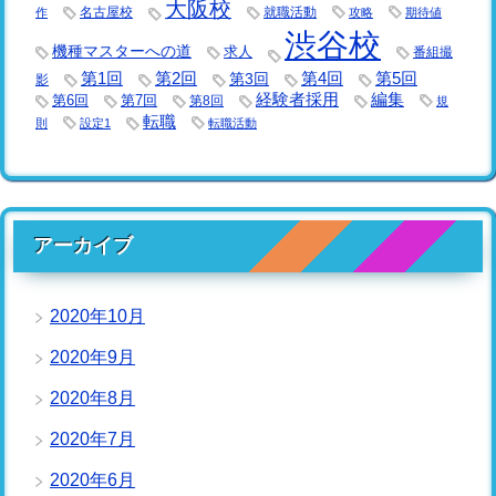
大阪校
名古屋校
就職活動
作
攻略
期待値
渋谷校
機種マスターへの道
求人
番組撮
第1回
第2回
第3回
第4回
第5回
影
経験者採用
編集
第6回
第7回
第8回
規
転職
則
設定1
転職活動
アーカイブ
2020年10月
2020年9月
2020年8月
2020年7月
2020年6月