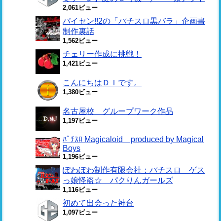
2,061ビュー
パイセン!!2の「パチスロ黒バラ」企画書
制作裏話
1,562ビュー
チェリー作成に挑戦！
1,421ビュー
こんにちはＤＩです。
1,380ビュー
名古屋校 グループワーク作品
1,197ビュー
ﾊﾟﾁｽﾛ Magicaloid produced by Magical
Boys
1,196ビュー
ぽわぽわ制作有限会社：パチスロ ゲス
っ娘怪盗☆ パクりんガールズ
1,116ビュー
初めて出会った神台
1,097ビュー