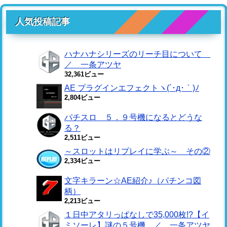
人気投稿記事
ハナハナシリーズのリーチ目について
／ 一条アツヤ
32,361ビュー
AE プラグインエフェクトヽ(´･д･｀)ﾉ
2,804ビュー
パチスロ ５．９号機になるとどうな
る？
2,511ビュー
～スロットはリプレイに学ぶ～ その②
2,334ビュー
文字キラーン☆AE紹介♪（パチンコ図
柄）
2,213ビュー
１日中アタリっぱなしで35,000枚!?【イ
ミソーレ】謎の５号機 ／ 一条アツヤ