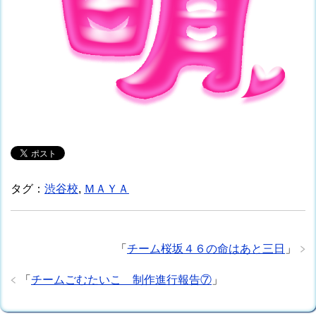
タグ：
渋谷校
,
ＭＡＹＡ
「
チーム桜坂４６の命はあと三日
」
「
チームごむたいこ 制作進行報告⑦
」