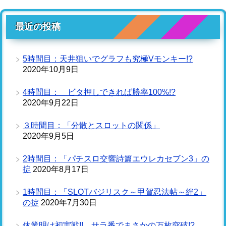
最近の投稿
5時間目：天井狙いでグラフも究極Vモンキー!?
2020年10月9日
4時間目： ビタ押しできれば勝率100%!?
2020年9月22日
３時間目：「分散とスロットの関係」
2020年9月5日
2時間目：「パチスロ交響詩篇エウレカセブン3」の
掟
2020年8月17日
1時間目：「SLOTバジリスク～甲賀忍法帖～絆2」
の掟
2020年7月30日
休業明け初実戦!! サラ番でまさかの万枚突破!?