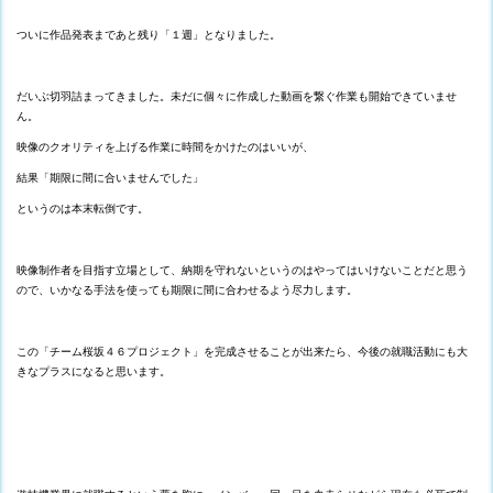
ついに作品発表まであと残り「１週」となりました。
だいぶ切羽詰まってきました。未だに個々に作成した動画を繋ぐ作業も開始できていませ
ん。
映像のクオリティを上げる作業に時間をかけたのはいいが、
結果「期限に間に合いませんでした」
というのは本末転倒です。
映像制作者を目指す立場として、納期を守れないというのはやってはいけないことだと思う
ので、いかなる手法を使っても期限に間に合わせるよう尽力します。
この「チーム桜坂４６プロジェクト」を完成させることが出来たら、今後の就職活動にも大
きなプラスになると思います。