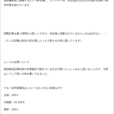
遊技機業界に就職するという夢を胸に、メンバー一同、目を血走らせながら現在も必死で制
作作業を続けています。
実際記事を書く時間すら惜しいですが、先生様に強要されているからこれは仕方ない・・・
（※この記事は先生の目を通したうえで皆さまの目に届いています）
というのは置いといて、
毎回毎回記事内容が作業報告で飽きている方が大勢いらっしゃるかと思いましたので、今回
はこうして想いの内を書いてみました。
でも一応作業報告はしなくてはいけない約束なので
企画：100％
仕様書：42.195％
素材：100％