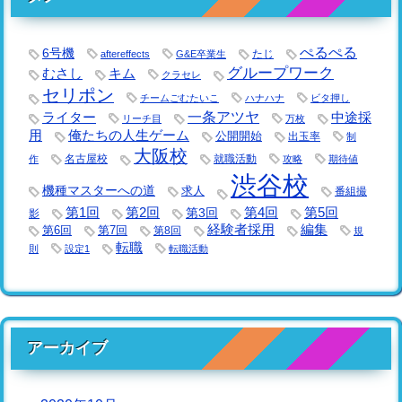
ぺるぺる
6号機
たじ
aftereffects
G&E卒業生
グループワーク
キム
むさし
クラセレ
セリポン
チームごむたいこ
ハナハナ
ビタ押し
一条アツヤ
ライター
中途採
リーチ目
万枚
用
俺たちの人生ゲーム
公開開始
出玉率
制
大阪校
名古屋校
就職活動
作
攻略
期待値
渋谷校
機種マスターへの道
求人
番組撮
第1回
第2回
第3回
第4回
第5回
影
経験者採用
編集
第6回
第7回
第8回
規
転職
則
設定1
転職活動
アーカイブ