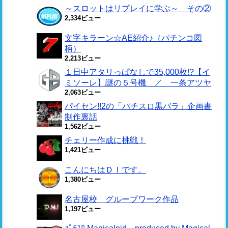
～スロットはリプレイに学ぶ～ その②
2,334ビュー
文字キラーン☆AE紹介♪（パチンコ図
柄）
2,213ビュー
１日中アタリっぱなしで35,000枚!?【イ
ミソーレ】謎の５号機 ／ 一条アツヤ
2,063ビュー
パイセン!!2の「パチスロ黒バラ」企画書
制作裏話
1,562ビュー
チェリー作成に挑戦！
1,421ビュー
こんにちはＤＩです。
1,380ビュー
名古屋校 グループワーク作品
1,197ビュー