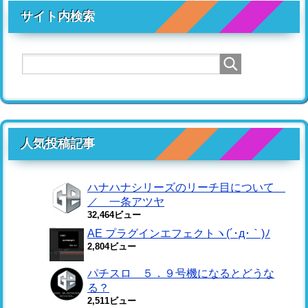
サイト内検索
人気投稿記事
ハナハナシリーズのリーチ目について
／ 一条アツヤ
32,464ビュー
AE プラグインエフェクトヽ(´･д･｀)ﾉ
2,804ビュー
パチスロ ５．９号機になるとどうな
る？
2,511ビュー