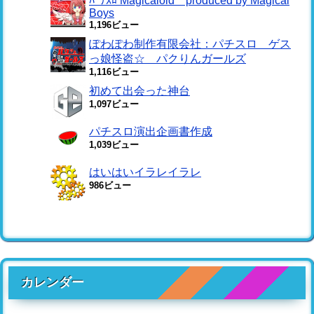
ﾊﾟﾁｽﾛ Magicaloid produced by Magical
Boys
1,196ビュー
ぽわぽわ制作有限会社：パチスロ ゲス
っ娘怪盗☆ パクりんガールズ
1,116ビュー
初めて出会った神台
1,097ビュー
パチスロ演出企画書作成
1,039ビュー
はいはいイラレイラレ
986ビュー
カレンダー