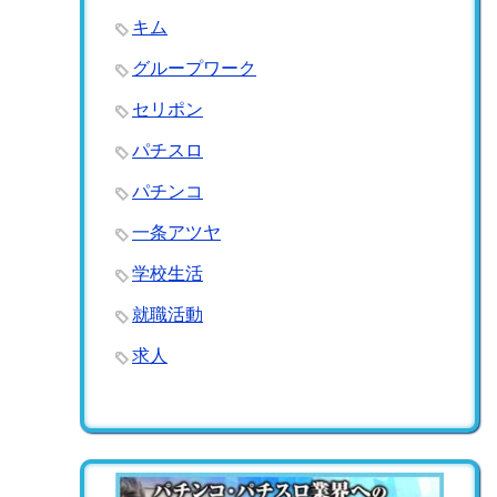
キム
グループワーク
セリポン
パチスロ
パチンコ
一条アツヤ
学校生活
就職活動
求人