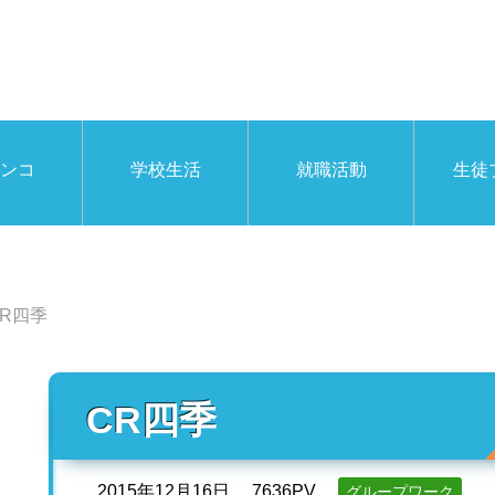
ンコ
学校生活
就職活動
生徒
CR四季
CR四季
2015年12月16日
7636PV
グループワーク