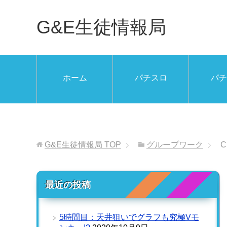
G&E生徒情報局
ホーム
パチスロ
パチ
G&E生徒情報局
TOP
グループワーク
最近の投稿
5時間目：天井狙いでグラフも究極Vモ