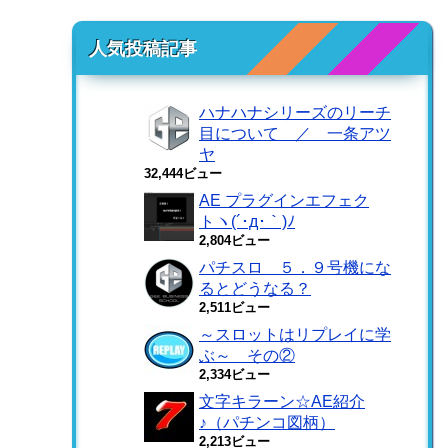
人気投稿記事
ハナハナシリーズのリーチ
目について ／ 一条アツ
ヤ
32,444ビュー
AE プラグインエフェク
トヽ(´･д･｀)ﾉ
2,804ビュー
パチスロ ５．９号機にな
るとどうなる？
2,511ビュー
～スロットはリプレイに学
ぶ～ その②
2,334ビュー
文字キラーン☆AE紹介
♪（パチンコ図柄）
2,213ビュー