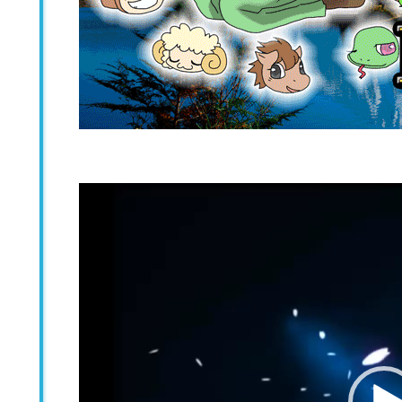
動
画
プ
レ
ー
ヤ
ー