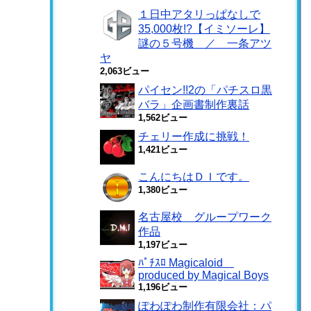
１日中アタリっぱなしで
35,000枚!?【イミソーレ】
謎の５号機 ／ 一条アツ
ヤ
2,063ビュー
パイセン!!2の「パチスロ黒
バラ」企画書制作裏話
1,562ビュー
チェリー作成に挑戦！
1,421ビュー
こんにちはＤＩです。
1,380ビュー
名古屋校 グループワーク
作品
1,197ビュー
ﾊﾟﾁｽﾛ Magicaloid
produced by Magical Boys
1,196ビュー
ぽわぽわ制作有限会社：パ