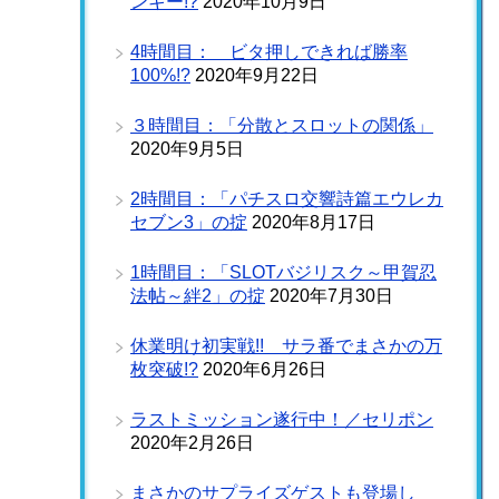
ンキー!?
2020年10月9日
4時間目： ビタ押しできれば勝率
100%!?
2020年9月22日
３時間目：「分散とスロットの関係」
2020年9月5日
2時間目：「パチスロ交響詩篇エウレカ
セブン3」の掟
2020年8月17日
1時間目：「SLOTバジリスク～甲賀忍
法帖～絆2」の掟
2020年7月30日
休業明け初実戦!! サラ番でまさかの万
枚突破!?
2020年6月26日
ラストミッション遂行中！／セリポン
2020年2月26日
まさかのサプライズゲストも登場し