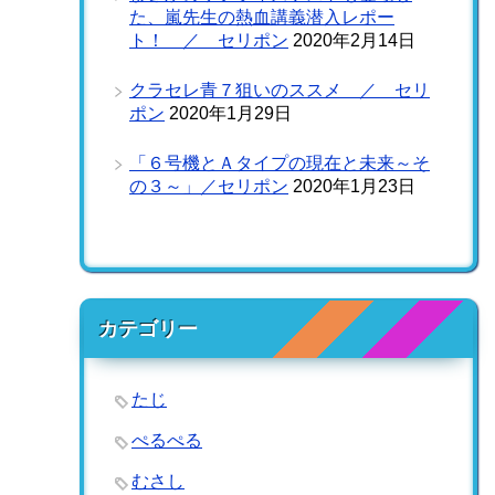
た、嵐先生の熱血講義潜入レポー
ト！ ／ セリポン
2020年2月14日
クラセレ青７狙いのススメ ／ セリ
ポン
2020年1月29日
「６号機とＡタイプの現在と未来～そ
の３～」／セリポン
2020年1月23日
カテゴリー
たじ
ぺるぺる
むさし