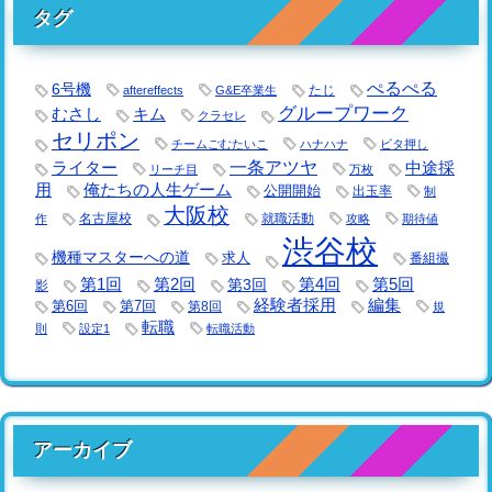
タグ
ぺるぺる
6号機
たじ
aftereffects
G&E卒業生
グループワーク
キム
むさし
クラセレ
セリポン
チームごむたいこ
ハナハナ
ビタ押し
一条アツヤ
ライター
中途採
リーチ目
万枚
用
俺たちの人生ゲーム
公開開始
出玉率
制
大阪校
名古屋校
就職活動
作
攻略
期待値
渋谷校
機種マスターへの道
求人
番組撮
第1回
第2回
第3回
第4回
第5回
影
経験者採用
編集
第6回
第7回
第8回
規
転職
則
設定1
転職活動
アーカイブ