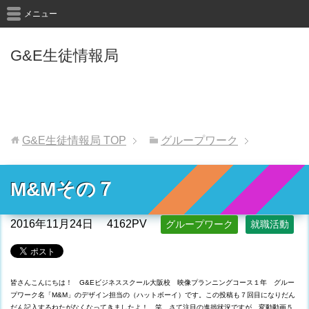
メニュー
G&E生徒情報局
G&E生徒情報局
TOP
グループワーク
M&Mその７
2016年11月24日
4162PV
グループワーク
就職活動
皆さんこんにちは！ G&Eビジネススクール大阪校 映像プランニングコース１年 グルー
プワーク名「M&M」のデザイン担当の（ハットボーイ）です。この投稿も７回目になりだん
だん記入するねたがなくなってきましたよ！ 笑 さて注目の進捗状況ですが、変動動画５