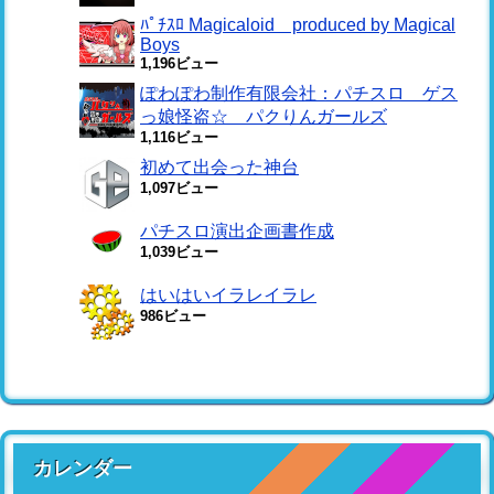
ﾊﾟﾁｽﾛ Magicaloid produced by Magical
Boys
1,196ビュー
ぽわぽわ制作有限会社：パチスロ ゲス
っ娘怪盗☆ パクりんガールズ
1,116ビュー
初めて出会った神台
1,097ビュー
パチスロ演出企画書作成
1,039ビュー
はいはいイラレイラレ
986ビュー
カレンダー