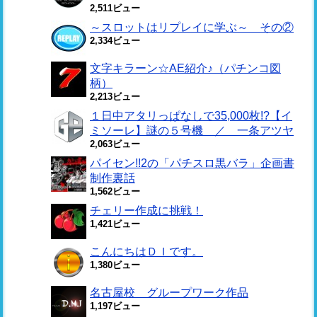
2,511ビュー
～スロットはリプレイに学ぶ～ その②
2,334ビュー
文字キラーン☆AE紹介♪（パチンコ図
柄）
2,213ビュー
１日中アタリっぱなしで35,000枚!?【イ
ミソーレ】謎の５号機 ／ 一条アツヤ
2,063ビュー
パイセン!!2の「パチスロ黒バラ」企画書
制作裏話
1,562ビュー
チェリー作成に挑戦！
1,421ビュー
こんにちはＤＩです。
1,380ビュー
名古屋校 グループワーク作品
1,197ビュー