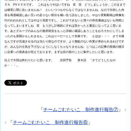
５％ PV４５％です。 これはもうやばいですね 笑 笑 どうしましょうか、このままで
は確実に間に合いませんね！ といいつつもやらなくてはなりませんね、なので分担した内
容を再度確認しあい互いの足りない部分を補い合う話をしました。やはり変動動画は映像先
行のわれわれとしてはやはり花形ですし、これができないと我々の存在価値はないも同然に
なってしまいますしね 笑 もう少し計画的にすれば良かったと最近になってよく思いま
す。あとグループのみんなの進捗状況をもっと詳細に確認しあうことをおろそかにしてしま
ったのも原因かもしれません。これはりーだーとして失格です。 とほほ・・・ さて今後
なんですが完成させるのは当たり前なのですが、より無駄のない作業が求められるわけです
が、みんなの士気を下げないようにしなくちゃなりませんね、じつはこの記事の投稿の後日
に企業への発表会が控えております。まずは目の前のことに集中したいと思います。
以上で今回は終わりたいと思います。 次回予告 第８話 「さてどうしたもの
か・・・」
「
チームごむたいこ 制作進行報告⑦
」
「
チームごむたいこ 制作進行報告⑥
」