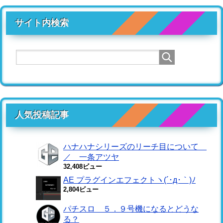
サイト内検索
人気投稿記事
ハナハナシリーズのリーチ目について
／ 一条アツヤ
32,408ビュー
AE プラグインエフェクトヽ(´･д･｀)ﾉ
2,804ビュー
パチスロ ５．９号機になるとどうな
る？