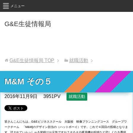
メニュー
G&E生徒情報局
G&E生徒情報局
TOP
就職活動
M&M その５
2016年11月9日
3951PV
就職活動
皆さんこんにちは、G&Eビジネススクール 大阪校 映像プランニングコース グループワ
ークチーム 「M&M]のデザイン担当の（ハットボーイ）です。これで４回目の投稿となりま
す、読まれていらっしゃる皆様はお元気ですか？そろそろ暖房機や炬燵など恋しくなる季節