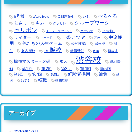
ぺるぺる
6号機
たじ
aftereffects
G&E卒業生
グループワーク
キム
むさし
クラセレ
セリポン
チームごむたいこ
ハナハナ
ビタ押し
一条アツヤ
ライター
中途採
リーチ目
万枚
用
俺たちの人生ゲーム
公開開始
出玉率
制
大阪校
名古屋校
就職活動
作
攻略
期待値
渋谷校
機種マスターへの道
求人
番組撮
第1回
第2回
第3回
第4回
第5回
影
経験者採用
編集
第6回
第7回
第8回
規
転職
則
設定1
転職活動
アーカイブ
2020年10月