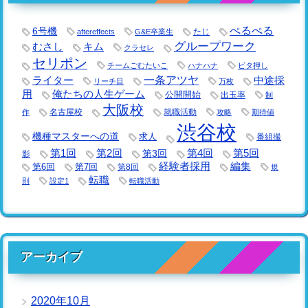
ぺるぺる
6号機
たじ
aftereffects
G&E卒業生
グループワーク
キム
むさし
クラセレ
セリポン
チームごむたいこ
ハナハナ
ビタ押し
一条アツヤ
ライター
中途採
リーチ目
万枚
用
俺たちの人生ゲーム
公開開始
出玉率
制
大阪校
名古屋校
就職活動
作
攻略
期待値
渋谷校
機種マスターへの道
求人
番組撮
第1回
第2回
第3回
第4回
第5回
影
経験者採用
編集
第6回
第7回
第8回
規
転職
則
設定1
転職活動
アーカイブ
2020年10月