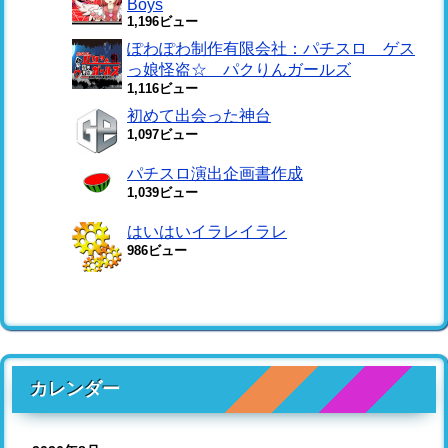
Boys
1,196ビュー
ぽわぽわ制作有限会社：パチスロ ゲス
っ娘怪盗☆ パクりんガールズ
1,116ビュー
初めて出会った神台
1,097ビュー
パチスロ演出企画書作成
1,039ビュー
はいはいイラレイラレ
986ビュー
カレンダー