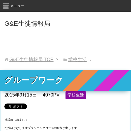
メニュー
G&E生徒情報局
G&E生徒情報局
TOP
学校生活
グループワーク
2015年9月15日
4070PV
学校生活
皆様はじめまして
初投稿となりますプランニングコースのM木と申します。