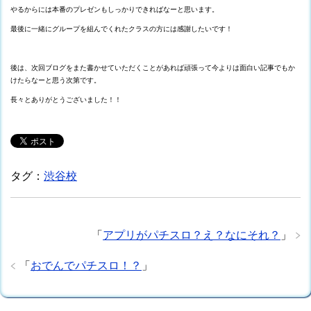
やるからには本番のプレゼンもしっかりできればなーと思います。
最後に一緒にグループを組んでくれたクラスの方には感謝したいです！
後は、次回ブログをまた書かせていただくことがあれば頑張って今よりは面白い記事でもか
けたらなーと思う次第です。
長々とありがとうございました！！
タグ：
渋谷校
「
アプリがパチスロ？え？なにそれ？
」
「
おでんでパチスロ！？
」