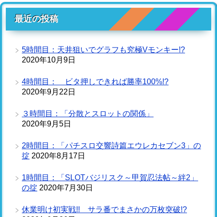
最近の投稿
5時間目：天井狙いでグラフも究極Vモンキー!?
2020年10月9日
4時間目： ビタ押しできれば勝率100%!?
2020年9月22日
３時間目：「分散とスロットの関係」
2020年9月5日
2時間目：「パチスロ交響詩篇エウレカセブン3」の
掟
2020年8月17日
1時間目：「SLOTバジリスク～甲賀忍法帖～絆2」
の掟
2020年7月30日
休業明け初実戦!! サラ番でまさかの万枚突破!?