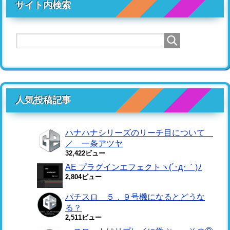
サイト内検索
人気投稿記事
ハナハナシリーズのリーチ目について
／ 一条アツヤ
32,422ビュー
AE プラグインエフェクトヽ(´･д･｀)ﾉ
2,804ビュー
パチスロ ５．９号機になるとどうな
る？
2,511ビュー