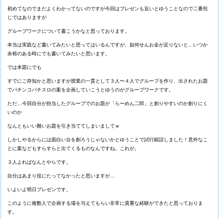
初めてなのでまだよくわかってないのですが今回はプレゼンも近いとゆうことなので二番煎
じではありますが
グループワークについて書こうかなと思っております。
本当は実践など書いてみたいと思ってはいるんですが、如何せんお金が足りないと…いつか
余裕のある時にでも書いてみたいと思います。
では本題にでも
すでにご存知かと思いますが授業の一貫として３人〜４人でグループを作り、出されたお題
でパチンコパチスロの案を企画していこうとゆうのがグループワークです。
ただ…今回自分が担当したグループでのお題が「らーめん二郎」と創りやすいのか創りにく
いのか
なんともいい難いお題を引き当ててしまいましてｗ
しかしやるからには面白い台を創ろうじゃないかとゆうことで試行錯誤しました！意外なこ
とに案などもすらすらと出てくるものなんですね。これが。
３人よればなんとやらです。
自分はあまり役にたってなかったと思いますが…
いよいよ明日プレゼンです。
このように複数人で企画する場を与えてもらい非常に貴重な経験ができたと思っておりま
す。