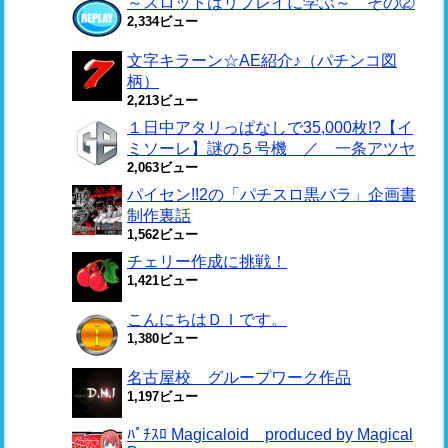
～スロットはリプレイに学ぶ～ その②
2,334ビュー
文字キラーン☆AE紹介♪（パチンコ図
柄）
2,213ビュー
１日中アタリっぱなしで35,000枚!?【イ
ミソーレ】謎の５号機 ／ 一条アツヤ
2,063ビュー
パイセン!!2の「パチスロ黒バラ」企画書
制作裏話
1,562ビュー
チェリー作成に挑戦！
1,421ビュー
こんにちはＤＩです。
1,380ビュー
名古屋校 グループワーク作品
1,197ビュー
ﾊﾟﾁｽﾛ Magicaloid produced by Magical