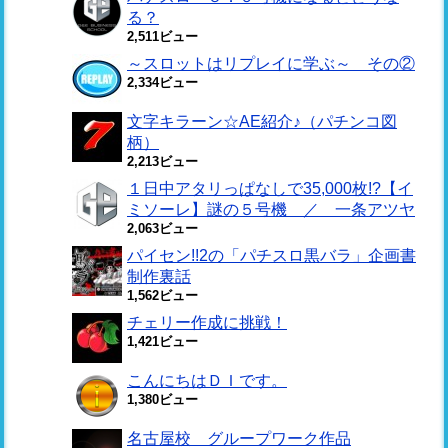
る？
2,511ビュー
～スロットはリプレイに学ぶ～ その②
2,334ビュー
文字キラーン☆AE紹介♪（パチンコ図
柄）
2,213ビュー
１日中アタリっぱなしで35,000枚!?【イ
ミソーレ】謎の５号機 ／ 一条アツヤ
2,063ビュー
パイセン!!2の「パチスロ黒バラ」企画書
制作裏話
1,562ビュー
チェリー作成に挑戦！
1,421ビュー
こんにちはＤＩです。
1,380ビュー
名古屋校 グループワーク作品