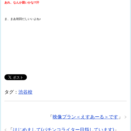
あれ、なんか固いかな!?汗
ま、まあ初回だしいいよね♪
タグ：
渋谷校
「
映像プラン＜えすあーる＞です
」
「
はじめまして(パチンコライター目指しています)
」