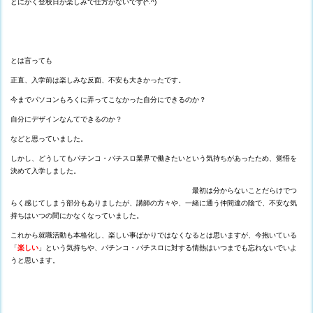
とにかく登校日が楽しみで仕方がないです(^.^)
とは言っても
正直、入学前は楽しみな反面、不安も大きかったです。
今までパソコンもろくに弄ってこなかった自分にできるのか？
自分にデザインなんてできるのか？
などと思っていました。
しかし、どうしてもパチンコ・パチスロ業界で働きたいという気持ちがあったため、覚悟を
決めて入学しました。
最初は分からないことだらけでつ
らく感じてしまう部分もありましたが、講師の方々や、一緒に通う仲間達の陰で、不安な気
持ちはいつの間にかなくなっていました。
これから就職活動も本格化し、楽しい事ばかりではなくなるとは思いますが、今抱いている
「
楽しい
」という気持ちや、パチンコ・パチスロに対する情熱はいつまでも忘れないでいよ
うと思います。