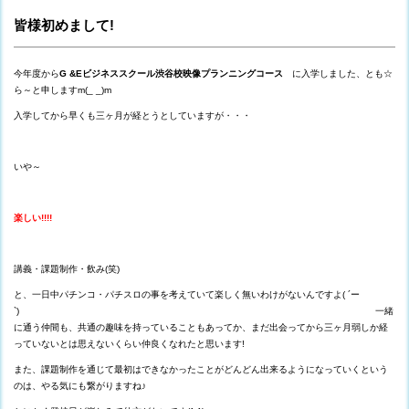
皆様初めまして!
今年度から
G &Eビジネススクール渋谷校映像プランニングコース
に入学しました、とも☆
ら～と申しますm(_ _)m
入学してから早くも三ヶ月が経とうとしていますが・・・
いや～
楽しい!!!!
講義・課題制作・飲み(笑)
と、一日中パチンコ・パチスロの事を考えていて楽しく無いわけがないんですよ( ´ー
`) 一緒
に通う仲間も、共通の趣味を持っていることもあってか、まだ出会ってから三ヶ月弱しか経
っていないとは思えないくらい仲良くなれたと思います!
また、課題制作を通じて最初はできなかったことがどんどん出来るようになっていくという
のは、やる気にも繋がりますね♪