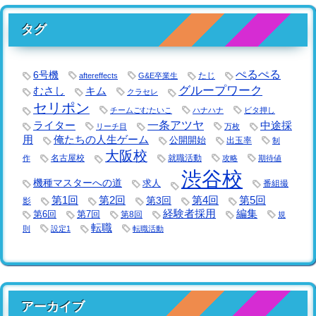
タグ
ぺるぺる
6号機
たじ
aftereffects
G&E卒業生
グループワーク
キム
むさし
クラセレ
セリポン
チームごむたいこ
ハナハナ
ビタ押し
一条アツヤ
ライター
中途採
リーチ目
万枚
用
俺たちの人生ゲーム
公開開始
出玉率
制
大阪校
名古屋校
就職活動
作
攻略
期待値
渋谷校
機種マスターへの道
求人
番組撮
第1回
第2回
第3回
第4回
第5回
影
経験者採用
編集
第6回
第7回
第8回
規
転職
則
設定1
転職活動
アーカイブ