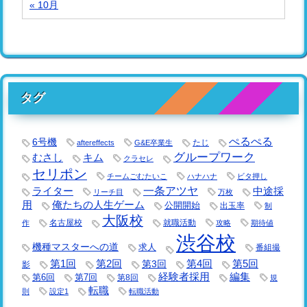
« 10月
タグ
ぺるぺる
6号機
たじ
aftereffects
G&E卒業生
グループワーク
キム
むさし
クラセレ
セリポン
チームごむたいこ
ハナハナ
ビタ押し
一条アツヤ
ライター
中途採
リーチ目
万枚
用
俺たちの人生ゲーム
公開開始
出玉率
制
大阪校
名古屋校
就職活動
作
攻略
期待値
渋谷校
機種マスターへの道
求人
番組撮
第1回
第2回
第3回
第4回
第5回
影
経験者採用
編集
第6回
第7回
第8回
規
転職
則
設定1
転職活動