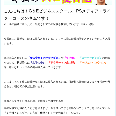
こんにちは！G＆Eビジネススクール、PSメディア・ライ
ターコースのキムです！
ホールの抽選に並ぶため、早起きしてこの記事を執筆しています…眠い！(笑)
今回はここ最近立て続けに導入されている、シリーズ物の続編の話をさせていただこうと思
います。
既に導入されている
『魔法少女まどか☆マギカ』
や
『ラブ嬢』
、
『スーパービンゴ』
の続編
をはじめ、秋以降には
『北斗の拳』
、
『サラリーマン金太郎』
、
『マジカルハロウィン』
等、様々なヒット作の続編が導入されていきます。
ここまでヒット作の続編が立て続けに導入されるのは、僕が打ち始めた２０１４年頃から考
えると、初めての事だと思います。
要因として考えられるのは、やはり６号機である事。
前の記事でも触れたことがありますが、６号機ってどうせ出ないでしょ？と思い込んでいる
『６号機アレルギー』の方が、依然として一定数存在しています。