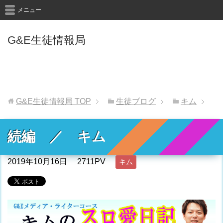
メニュー
G&E生徒情報局
G&E生徒情報局
TOP
生徒ブログ
キム
続編 ／ キム
2019年10月16日
2711PV
キム