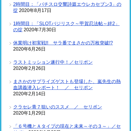
2時間目：「パチスロ交響詩篇エウレカセブン3」の
掟
2020年8月17日
1時間目：「SLOTバジリスク～甲賀忍法帖～絆2」
の掟
2020年7月30日
休業明け初実戦!! サラ番でまさかの万枚突破!?
2020年6月26日
ラストミッション遂行中！／セリポン
2020年2月26日
まさかのサプライズゲストも登場した、嵐先生の熱
血講義潜入レポート！ ／ セリポン
2020年2月14日
クラセレ青７狙いのススメ ／ セリポン
2020年1月29日
「６号機とＡタイプの現在と未来～その３～」／セ