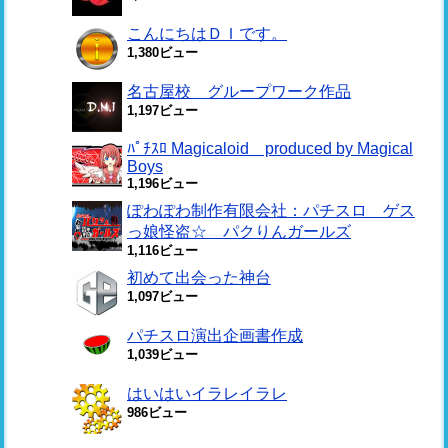
こんにちはＤＩです。
1,380ビュー
名古屋校 グループワーク作品
1,197ビュー
ﾊﾟﾁｽﾛ Magicaloid produced by Magical
Boys
1,196ビュー
ぽわぽわ制作有限会社：パチスロ ゲス
っ娘怪盗☆ パクりんガールズ
1,116ビュー
初めて出会った神台
1,097ビュー
パチスロ演出企画書作成
1,039ビュー
はいはいイラレイラレ
986ビュー