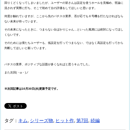
回りくどくなってしまいましたが、ユーザーの皆さんは設定を使うホールを見極め、世論に
流されず実際に打ち、そこで初めて台の評価をしてほしいと思います。
何度か触れていますが、ここから先のパチスロ業界、否が応でも６号機を打たなければなら
ない未来が待っています。
その未来になったときに、つまらない台ばかりじゃん…といった風潮には絶対になってほし
くないです。
そのためには僕たちユーザーも、低設定を打ってつまらない、ではなく高設定も打ってから
判断してほしいと願っています。
パチスロ業界、ポジティブな話題が多くなればと思うキムでした。
また次回(・ω・)ノ
※次回記事は10月30日(水)更新予定です。
タグ：
キム
,
シリーズ物
,
ヒット作
,
第7回
,
続編