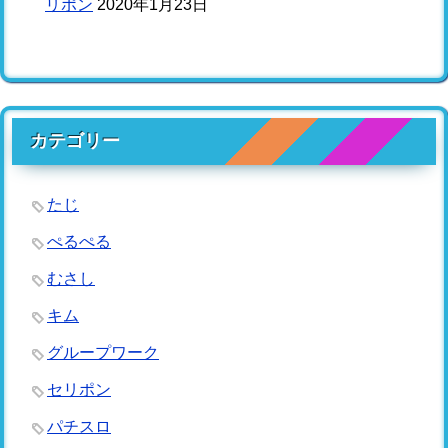
リポン
2020年1月23日
カテゴリー
たじ
ぺるぺる
むさし
キム
グループワーク
セリポン
パチスロ