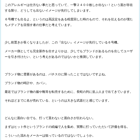
このアレルギーは仕方ない事だと思っていて、一撃２４００枚しか出ない！という面が存在
する限り、どうしても出ないイメージが先行してしまいます。
６号機でも出るよ、というのは高設定をある程度回した時のもので、それを伝えるのが僕た
ちメディアを目指す者の仕事だと考えています。
少し前置きが長くなりましたが、この『出ない』イメージが先行している６号機。
メーカー側としても完全新作を出すよりかは、少しでもブランドがあるものを出してユーザ
ーを引き付けたい、という考えがあるのではないかと推測しています。
ブランド物に需要があるのは、パチスロに限ったことではないですよね。
ブランド物の時計や、カバン。
最近ではブランド物の服や靴等を転売するために、長蛇の列に並ぶ人まで出てきています。
それほどまでに名が売れている、というのは大きな武器だと感じています。
どんなに面白い台でも、打って貰わないと面白さが伝わらない。
まずはヒット作というブランドの続編で人を集め、実際に打っていただいて評価を得る。
こういった流れをメーカーは狙っているのではないでしょうか。