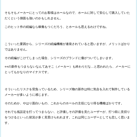
そもそもメーカーにとってのお客様はホールなので、ホールに対して安心して購入していた
だくという側面も強いのかもしれません。
このヒット作の続編なら稼働もつくだろう、とホールも思えるわけですね。
こういった要因から、シリーズの続編機種が連発されていると思いますが、メリットばかり
ではありません。
その続編がこけてしまった場合、シリーズのブランドに傷がついてしまいます。
○○の新作もつまらないなんてあそこ（メーカー）も終わりだな…と思われたら、メーカーに
とってもかなりのマイナスです。
そういったリスクを背負っているため、シリーズ物の新作は特に気合を入れて制作している
メーカーが多いように感じます。
そのためか、やはり面白いもの、これからのホールの主役になり得る機種ばかりです。
それでも低設定を打ってつまらない、と評価しその評価を見たユーザーが、打つ前に見切り
をつけるといった状況が多く見受けられれます。これは同じユーザーとしても悲しく思いま
す。