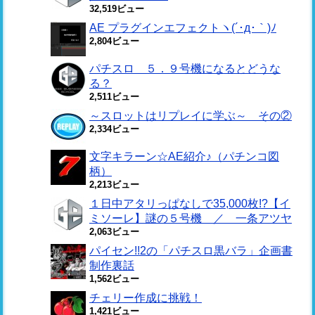
32,519ビュー
AE プラグインエフェクトヽ(´･д･｀)ﾉ
2,804ビュー
パチスロ ５．９号機になるとどうな
る？
2,511ビュー
～スロットはリプレイに学ぶ～ その②
2,334ビュー
文字キラーン☆AE紹介♪（パチンコ図
柄）
2,213ビュー
１日中アタリっぱなしで35,000枚!?【イ
ミソーレ】謎の５号機 ／ 一条アツヤ
2,063ビュー
パイセン!!2の「パチスロ黒バラ」企画書
制作裏話
1,562ビュー
チェリー作成に挑戦！
1,421ビュー