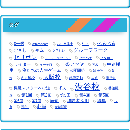
タグ
ぺるぺる
6号機
たじ
aftereffects
G&E卒業生
グループワーク
キム
むさし
クラセレ
セリポン
チームごむたいこ
ハナハナ
ビタ押し
一条アツヤ
ライター
中途採
リーチ目
万枚
用
俺たちの人生ゲーム
公開開始
出玉率
制
大阪校
名古屋校
就職活動
作
攻略
期待値
渋谷校
機種マスターへの道
求人
番組撮
第1回
第2回
第3回
第4回
第5回
影
経験者採用
編集
第6回
第7回
第8回
規
転職
則
設定1
転職活動