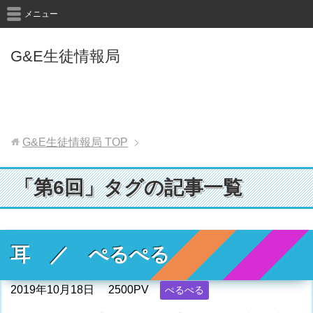
メニュー
G&E生徒情報局
G&E生徒情報局
TOP
「第6回」タグの記事一覧
耳 ／ ぺるぺる
2019年10月18日
2500PV
ぺるぺる