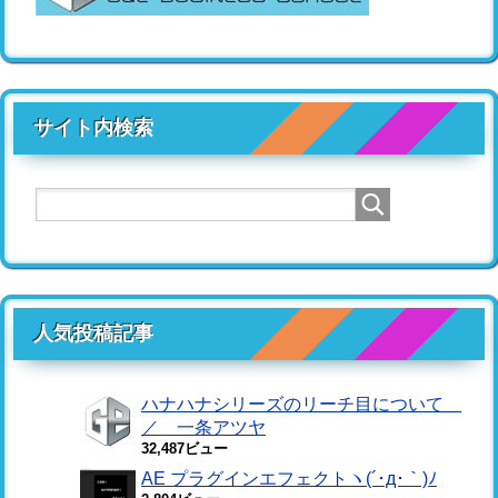
サイト内検索
人気投稿記事
ハナハナシリーズのリーチ目について
／ 一条アツヤ
32,487ビュー
AE プラグインエフェクトヽ(´･д･｀)ﾉ