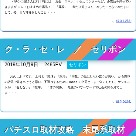
パチンコ屋さんに行く時には、 お金、スマホ、小役カウンターなど、必需品を持ってい
きますが コレ！おすすめ必需品！ 「耳栓」 当たり前じゃん！orしたことないorたまに
している まだ耳栓をしたこと・・・
続きを読む
ク・ラ・セ・レ ／ セリポン
2019年10月9日
2485PV
セリポン
お久しぶりです。 上司と「野球」「政治」「宗教」の話はしないほうが良い。 から野球
の話題で書き出そうと思い、下調べするためにYahoo!で上司と…まで入力したら、サジェス
トが 「合わない」「喧嘩」 「体の関係」 最後のパワーワードで社会の闇を見てし
ま・・・
続きを読む
パチスロ取材攻略 末尾系取材