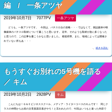
編 / 一条アツヤ
2019年10月7日
7077PV
一条アツヤ
どうも。一条アツヤです。 今回は、パチスロ台の攻略・・・ではなくて、雑誌媒体や映
像媒体のパチスロ取材について書こうと思います。 近年、そのような取材が急に多くなった
と思うので、この記事を書こうかなと思いました。 都道府県、また、地域によっては開催さ
れていない所もあ・・・
続きを読む
もうすぐお別れの5号機を語る
／ キム
2019年10月2日
2928PV
キム
こんにちは！Ｇ＆Ｅビジネススクール、メディア・ライターコースのキムです！ 同じク
ラスの仲間からお前の文章真面目過ぎやろ！と言われたので、今回はいつもと違った内容で