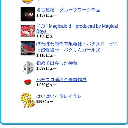
名古屋校 グループワーク作品
1,197ビュー
ﾊﾟﾁｽﾛ Magicaloid produced by Magical
Boys
1,196ビュー
ぽわぽわ制作有限会社：パチスロ ゲス
っ娘怪盗☆ パクりんガールズ
1,116ビュー
初めて出会った神台
1,097ビュー
パチスロ演出企画書作成
1,039ビュー
はいはいイラレイラレ
986ビュー