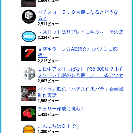
2,804ビュー
パチスロ ５．９号機になるとどうな
る？
2,511ビュー
～スロットはリプレイに学ぶ～ その②
2,334ビュー
文字キラーン☆AE紹介♪（パチンコ図
柄）
2,213ビュー
１日中アタリっぱなしで35,000枚!?【イ
ミソーレ】謎の５号機 ／ 一条アツヤ
2,063ビュー
パイセン!!2の「パチスロ黒バラ」企画書
制作裏話
1,562ビュー
チェリー作成に挑戦！
1,421ビュー
こんにちはＤＩです。
1,380ビュー