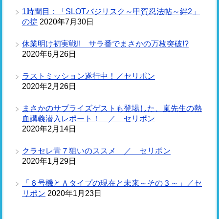
1時間目：「SLOTバジリスク～甲賀忍法帖～絆2」
の掟
2020年7月30日
休業明け初実戦!! サラ番でまさかの万枚突破!?
2020年6月26日
ラストミッション遂行中！／セリポン
2020年2月26日
まさかのサプライズゲストも登場した、嵐先生の熱
血講義潜入レポート！ ／ セリポン
2020年2月14日
クラセレ青７狙いのススメ ／ セリポン
2020年1月29日
「６号機とＡタイプの現在と未来～その３～」／セ
リポン
2020年1月23日