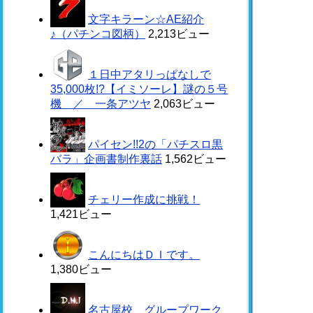
文字キラーン☆AE紹介
♪（パチンコ図柄）
2,213ビュー
１日中アタリっぱなしで
35,000枚!?【イミソーレ】謎の５号
機 ／ 一条アツヤ
2,063ビュー
パイセン!!2の「パチスロ黒
バラ」企画書制作裏話
1,562ビュー
チェリー作成に挑戦！
1,421ビュー
こんにちはＤＩです。
1,380ビュー
名古屋校 グループワーク