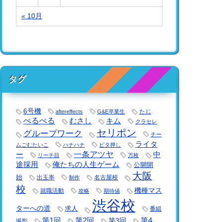
« 10月
タグ
6号機
たじ
aftereffects
G&E卒業生
ぺるぺる
キム
むさし
クラセレ
セリポン
グループワーク
チー
ライタ
ムごむたいこ
ハナハナ
ビタ押し
一条アツヤ
ー
中
リーチ目
万枚
途採用
俺たちの人生ゲーム
公開開
大阪
始
出玉率
名古屋校
制作
校
機種マス
就職活動
攻略
期待値
渋谷校
ターへの道
求人
番組
第1回
第2回
第3回
第4
撮影