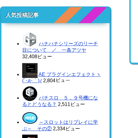
人気投稿記事
ハナハナシリーズのリーチ
目について ／ 一条アツヤ
32,408ビュー
AE プラグインエフェクトヽ
(´･д･｀)ﾉ
2,804ビュー
パチスロ ５．９号機にな
るとどうなる？
2,511ビュー
～スロットはリプレイに学
ぶ～ その②
2,334ビュー