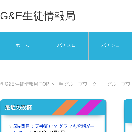
G&E生徒情報局
ホーム
パチスロ
パチンコ
G&E生徒情報局
TOP
グループワーク
グループワ
最近の投稿
5時間目：天井狙いでグラフも究極Vモ