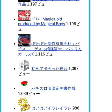
作品
1,197ビュー
ﾊﾟﾁｽﾛ Magicaloid
produced by Magical Boys
1,196ビ
ュー
ぽわぽわ制作有限会社：パ
チスロ ゲスっ娘怪盗☆ パクりん
ガールズ
1,116ビュー
初めて出会った神台
1,097
ビュー
パチスロ演出企画書作成
1,039ビュー
はいはいイラレイラレ
986