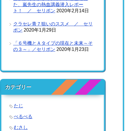
た、嵐先生の熱血講義潜入レポー
ト！ ／ セリポン
2020年2月14日
クラセレ青７狙いのススメ ／ セリ
ポン
2020年1月29日
「６号機とＡタイプの現在と未来～そ
の３～」／セリポン
2020年1月23日
カテゴリー
たじ
ぺるぺる
むさし